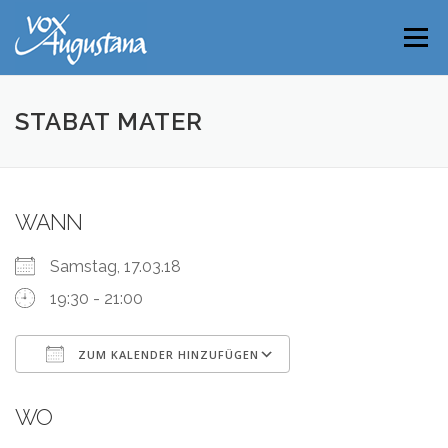
Direkt
zum
Menü
Inhalt
STABAT MATER
WANN
Samstag, 17.03.18
19:30 - 21:00
ZUM KALENDER HINZUFÜGEN
ICS herunterladen
Google Kalender
WO