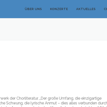
ÜBER UNS
KONZERTE
AKTUELLES
C
rwerk der Chorliteratur. „Der große Umfang, die einzigartige
he Schwung, die lyrische Anmut – dies alles verbunden durc