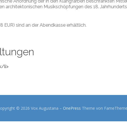
rganische Anordnung der in den Klangfarben beschränkten Mitte
ßen architektonischen Musikschöpfungen des 18. Jahrhunderts.
8 EUR) sind an der Abendkasse erhältlich.
ltungen
</li>
opyright © 2026 Vox Augustana
–
OnePress
Theme von FameThem