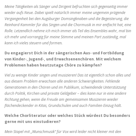
Meine Tätigkeiten als Sänger und Dirigent befruchten sich gegenseitig immer
wieder aufs Neue. Dabei spielt natürlich immer meine ungemein prägende
Vergangenheit bei den Augsburger Domsingknaben und die Begeisterung, die
Reinhard Kammler für das Singen und die Chormusik in mir entfacht hat, eine
Rolle. Letzendlich nehme ich mich immer als Teil des Ensembles wahr, mal bin
ich mehr und vorrangig für meine Stimme und meinen Part zuständig, mal
kann ich vieles steuern und formen.
Du engagierst Dich in der sängerischen Aus- und Fortbildung
von Kinder-, Jugend-, und Erwachsenenchören. Mit welchem
Problemen haben heutzutage Chöre zu kämpfen?
Viel zu wenige Kinder singen und musizieren! Das ist eigentlich schon alles und
aus diesem Problem erwachsen alle anderen Schwierigkeiten. Fehlende
Generationen in den Chören und im Publikum, schwindende Unterstützung
durch Politik, Kirchen und private Geldgeber – dies kann nur in eine andere
Richtung gehen, wenn die Freude am gemeinsamen Musizieren wieder
flächendeckender in Kitas, Grundschulen und auch Familien Einzug hält.
Welche Chorliteratur oder welches Stück würdest Du besonders
gerne mit uns einstudieren?
Mein Stapel mit „Wunschmusik“ für Vox wird leider nicht kleiner mit den