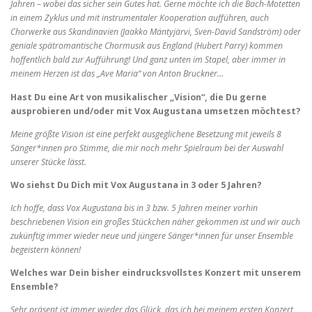
Jahren – wobei das sicher sein Gutes hat. Gerne möchte ich die Bach-Motetten
in einem Zyklus und mit instrumentaler Kooperation aufführen, auch
Chorwerke aus Skandinavien (Jaakko Mäntyjärvi, Sven-David Sandström) oder
geniale spätromantische Chormusik aus England (Hubert Parry) kommen
hoffentlich bald zur Aufführung! Und ganz unten im Stapel, aber immer in
meinem Herzen ist das „Ave Maria“ von Anton Bruckner…
Hast Du eine Art von musikalischer „Vision“, die Du gerne
ausprobieren und/oder mit Vox Augustana umsetzen möchtest?
Meine größte Vision ist eine perfekt ausgeglichene Besetzung mit jeweils 8
Sänger*innen pro Stimme, die mir noch mehr Spielraum bei der Auswahl
unserer Stücke lässt.
Wo siehst Du Dich mit Vox Augustana in 3 oder 5 Jahren?
Ich hoffe, dass Vox Augustana bis in 3 bzw. 5 Jahren meiner vorhin
beschriebenen Vision ein großes Stückchen näher gekommen ist und wir auch
zukünftig immer wieder neue und jüngere Sänger*innen für unser Ensemble
begeistern können!
Welches war Dein bisher eindrucksvollstes Konzert mit unserem
Ensemble?
Sehr präsent ist immer wieder das Glück, das ich bei meinem ersten Konzert