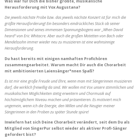
Was war für Dich die bisher größte, musikalische
Herausforderung mit Vox Augustana?
Die jeweils nächste Probe bzw. das jeweils nächste Konzert ist für mich die
größte Herausforderung! Ein besonders eindrückliches Stück ob seiner
Dimensionen und seines immensen Spannungsbogens war „When David
heard“ von Eric Whitacre. Aber auch die großen Motetten von Bach oder
Mendelssohn immer wieder neu zu musizieren ist eine wahnsinnige
Herausforderung.
Du hast bereits mit einigen namhaften Profichören
zusammengearbeitet. Warum macht Dir auch die Chorarbeit
mit ambitionierten Laiensänger*nnen Spaß?
Es ist mir eine große Freude und Ehre, wenn man mit Sängerinnen musizieren
darf, die wirklich freiwillig da sind. Wir wollen mit Vox unsere stimmlichen und
musikalischen Möglichkeiten stetig erweitern und Chormusik auf
höchstmöglichem Niveau machen und präsentieren. Es motiviert mich
ungemein, wenn ich die Energie, den Willen und die Neugier meiner
Sängerinnen in den Proben zu später Stunde spüre!
Inwiefern hat sich Deine Chorarbeit verändert, seit dem Du als
Mitglied von SingerPur selbst wieder als aktiver Profi-Sänger
gefordert bist?