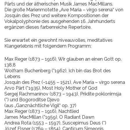
Pärts und der ätherischen Musik James MacMillans.
Die große Marienmotette „Ave Maria – virgo serena“ von
Josquin des Prez und weitere Kompositionen der
Vokalpolyphonie des ausgehenden 16. Jahrhunderts
ergänzen dieses farbenreiche Repertoire.
Sie erwartet ein gewohnt niveauvolles, meditatives
Klangerlebnis mit folgendem Programm:
Max Reger (1873 – 1916), Wir glauben an einen Gott op.
138,8
Wolfram Buchenberg (*1962), Ich bin das Brot des
Lebens
Josquin des Prez (~1455 – 1521), Ave Maria – virgo serena
Arvo Pärt (*1935), Most Holy Mother of God
Sergej Rachmaninov (1873 – 1943), Priidite poklonimsja
(*) und Bogoroditse Djevo
(aus „Ganznächtliche Vigil“ op. 37)
Max Reger (1873 – 1916), Nachtlied
James MacMillan (*1959), O Radiant Dawn
Andrea Rota (1553 – 1597), Suscepimus Deus (*)
Józef Elsner (1769 – 1854), Canticum Simeonis