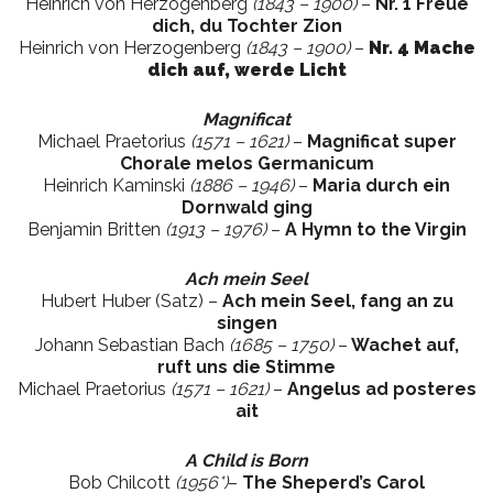
Heinrich von Herzogenberg
(1843 – 1900)
–
Nr. 1 Freue
dich, du Tochter Zion
Heinrich von Herzogenberg
(1843 – 1900)
–
Nr. 4 Mache
dich auf, werde Licht
Magnificat
Michael Praetorius
(1571 – 1621)
–
Magnificat super
Chorale melos Germanicum
Heinrich Kaminski
(1886 – 1946)
–
Maria durch ein
Dornwald ging
Benjamin Britten
(1913 – 1976)
–
A Hymn to the Virgin
Ach mein Seel
Hubert Huber (Satz) –
Ach mein Seel, fang an zu
singen
Johann Sebastian Bach
(1685 – 1750)
–
Wachet auf,
ruft uns die Stimme
Michael Praetorius
(1571 – 1621)
–
Angelus ad posteres
ait
A Child is Born
Bob Chilcott
(1956*)
–
The Sheperd’s Carol