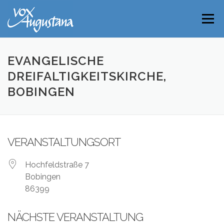
Direkt
zum
Menü
Inhalt
EVANGELISCHE
DREIFALTIGKEITSKIRCHE,
BOBINGEN
VERANSTALTUNGSORT
Hochfeldstraße 7
Bobingen
86399
NÄCHSTE VERANSTALTUNG